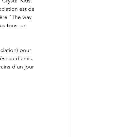
"Crystal Kids. 
ciation est de 
ière "The way 
us tous, un 
iation) pour 
réseau d'amis. 
ains d'un jour 