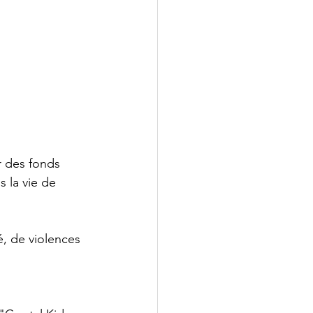
r des fonds 
 la vie de 
é, de violences 