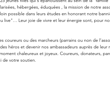
25 jeunes filles qui s’épanouissent au sein de la "famille 
olarisées, hébergées, éduquées , la mission de notre asso
loin possible dans leurs études en honorant notre bann
u live"… Leur joie de vivre et leur énergie sont, pour no
 coureurs ou des marcheurs (parrains ou non de l’assoc
se des héros et devenir nos ambassadeurs auprès de leur 
moment chaleureux et joyeux. Coureurs, donateurs, parr
i de votre soutien.