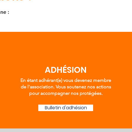
ne :
ADHÉSION
En étant adhérant(e) vous devenez membre
de l'association. Vous soutenez nos actions
pour accompagner nos protégées.
Bulletin d'adhésion