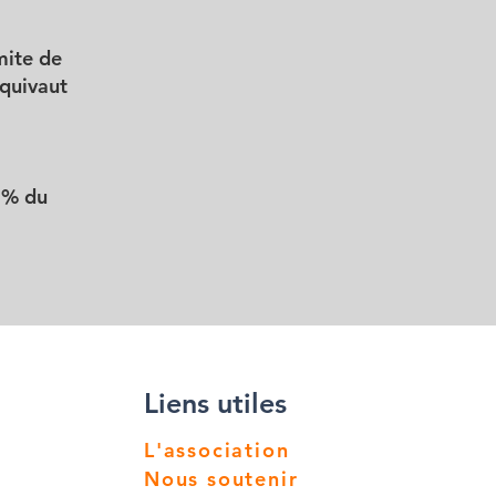
mite de
quivaut
 % du
Liens utiles
L'association
Nous soutenir