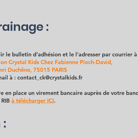
rainage :
r le bulletin d’adhésion et le l'adresser par courrier à 
ion Crystal Kids Chez Fabienne Pioch-David,
nri Duchêne, 75015 PARIS
ail à :
contact_ck@crystalkids.fr
re en place un virement bancaire auprès de votre ban
u RIB
à télécharger ICI
.
 :