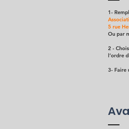
1- Rempli
Associat
5 rue He
Ou par m
2 - Choi
l’ordre d
3- Faire
Ava