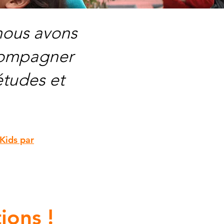
 nous avons
ccompagner
 études et
 Kids par
ions !