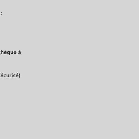
:
chèque à
écurisé)