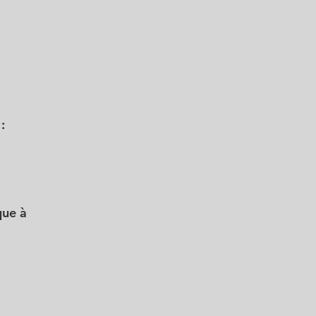
:
que à