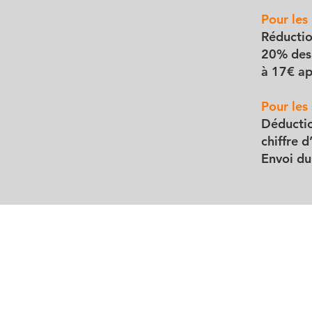
Pour les 
Réductio
20% des 
à 17€ ap
Pour les 
Déductio
chiffre d
Envoi du