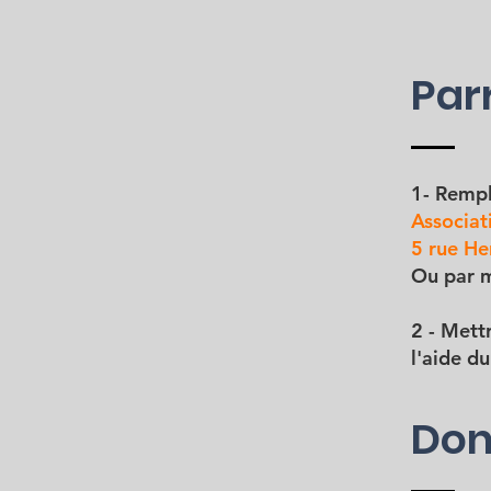
Par
1- Rempli
Associat
5 rue He
Ou par m
2 - Mett
l'aide d
Don