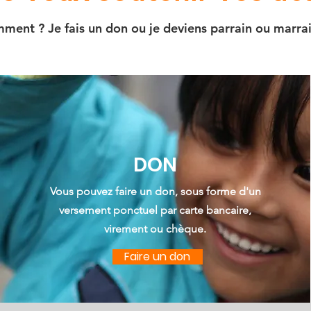
ment ? Je fais un don ou je deviens parrain ou marrai
DON
Vous pouvez faire un don, sous forme d'un
versement ponctuel par
carte bancaire
,
virement ou chèque.
Faire un don