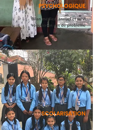
PSYCHOLOGIQUE
Bilan médical annuel et suivi
régulier en cas de problème
particulier.
SCOLARISATION
​Scolarité dans des écoles