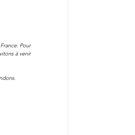
 France. Pour 
itons à venir 
endons.