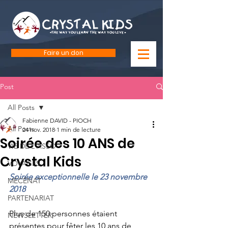
Faire un don
Post
All Posts
Fabienne DAVID - PIOCH
All Posts
24 nov. 2018
1 min de lecture
Soirée des 10 ANS de
VIE DE L'ASSO
Crystal Kids
VOYAGES
Soirée exceptionnelle le 23 novembre 
MÉCÉNAT
2018
PARTENARIAT
Plus de 150 personnes étaient 
NEWSLETTER
présentes pour fêter les 10 ans de 